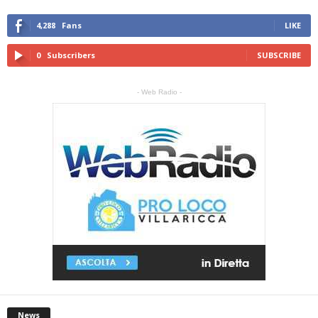
4,288
Fans
LIKE
0
Subscribers
SUBSCRIBE
- Web Radio -
News