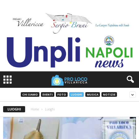
CHI SIAMO
EVENTI
FOTO
LUOGHI
MUSICA
NOTIZIE
LUOGHI
Home
Luoghi