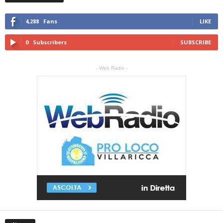
4,288
Fans
LIKE
0
Subscribers
SUBSCRIBE
- Web Radio -