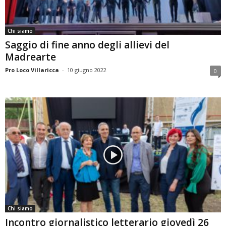
Chi siamo
Saggio di fine anno degli allievi del
Madrearte
Pro Loco Villaricca
-
10 giugno 2022
0
Chi siamo
Incontro giornalistico letterario giovedì 26