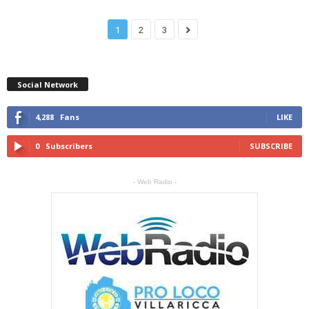
1
2
3
Social Network
4,288
Fans
LIKE
0
Subscribers
SUBSCRIBE
- Web Radio -