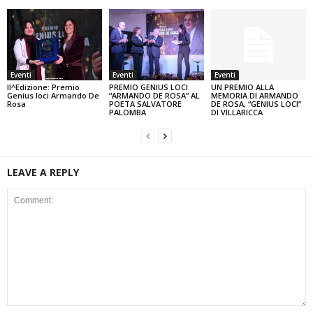
Eventi
Eventi
Eventi
II^Edizione: Premio
PREMIO GENIUS LOCI
UN PREMIO ALLA
Genius loci Armando De
“ARMANDO DE ROSA” AL
MEMORIA DI ARMANDO
Rosa
POETA SALVATORE
DE ROSA, “GENIUS LOCI”
PALOMBA
DI VILLARICCA
LEAVE A REPLY