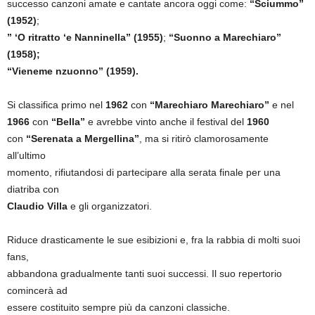
successo canzoni amate e cantate ancora oggi come:
“Sciummo”
(1952)
;
” ‘O ritratto ‘e Nanninella” (1955)
;
“Suonno a Marechiaro”
(1958);
“Vieneme nzuonno” (1959).
Si classifica primo nel
1962
con
“Marechiaro Marechiaro”
e nel
1966
con
“Bella”
e avrebbe vinto anche il festival del
1960
con
“Serenata a Mergellina”
, ma si ritirò clamorosamente
all’ultimo
momento, rifiutandosi di partecipare alla serata finale per una
diatriba con
Claudio Villa
e gli organizzatori.
Riduce drasticamente le sue esibizioni e, fra la rabbia di molti suoi
fans,
abbandona gradualmente tanti suoi successi. Il suo repertorio
comincerà ad
essere costituito sempre più da canzoni classiche.