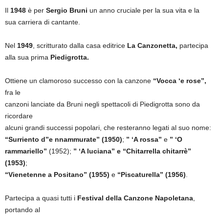
Il
1948
è per
Sergio Bruni
un anno cruciale per la sua vita e la
sua carriera di cantante.
Nel
1949
, scritturato dalla casa editrice
La Canzonetta,
partecipa
alla sua prima
Piedigrotta.
Ottiene un clamoroso successo con la canzone
“Vocca ‘e rose”,
fra le
canzoni lanciate da Bruni negli spettacoli di Piedigrotta sono da
ricordare
alcuni grandi successi popolari, che resteranno legati al suo nome:
“Surriento d”e nnammurate” (1950)
;
” ‘A rossa”
e
” ‘O
rammariello”
(1952);
” ‘A luciana” e “Chitarrella chitarrè”
(1953)
;
“Vienetenne a Positano”
(1955)
e
“Piscaturella” (1956)
.
Partecipa a quasi tutti i
Festival della Canzone Napoletana
,
portando al