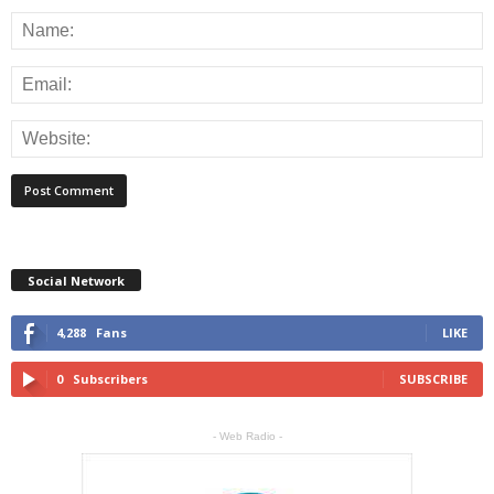
Social Network
4,288
Fans
LIKE
0
Subscribers
SUBSCRIBE
- Web Radio -