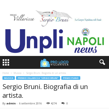
Home
Musica
Sergio Bruni. Biografia di un artista.
MUSICA
PREMIO VILLARICCA "SERGIO BRUNI"
PRIMO PIANO
Sergio Bruni. Biografia di un
artista.
By
admin
-
6 settembre 2016
4274
0