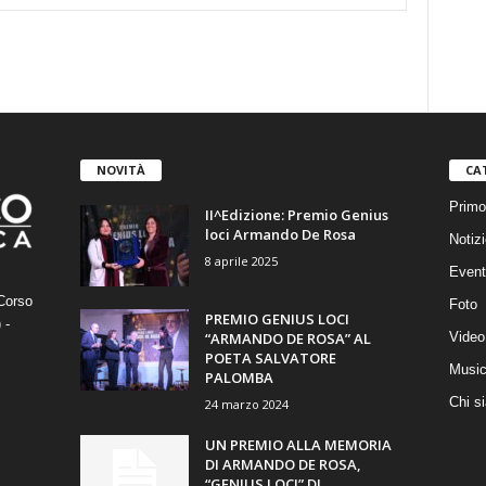
NOVITÀ
CA
Primo
II^Edizione: Premio Genius
loci Armando De Rosa
Notizi
8 aprile 2025
Event
orso
Foto
PREMIO GENIUS LOCI
 -
“ARMANDO DE ROSA” AL
Video
POETA SALVATORE
Musi
PALOMBA
Chi s
24 marzo 2024
UN PREMIO ALLA MEMORIA
DI ARMANDO DE ROSA,
“GENIUS LOCI” DI...