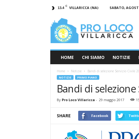
C
VILLARICCA (NA)
SABATO, AGOSTO
13.4
Pro
Loco
Villaricca
–
Eventi
Villaricca
–
HOME
CHI SIAMO
NOTIZIE
Storia
Villaricca
Home
Notizie
Bandi di selezione Servizio Civile 
–
NOTIZIE
PRIMO PIANO
Notizie
Bandi di selezione 
Villaricca
By
Pro Loco Villaricca
-
29 maggio 2017
1
SHARE
Facebook
Twitt