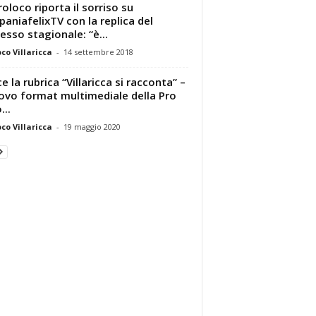
roloco riporta il sorriso su
aniafelixTV con la replica del
esso stagionale: “è...
oco Villaricca
-
14 settembre 2018
e la rubrica “Villaricca si racconta” –
uovo format multimediale della Pro
...
oco Villaricca
-
19 maggio 2020