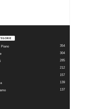
TEGORIE
354
 Piano
304
e
285
i
212
157
139
ca
137
iamo