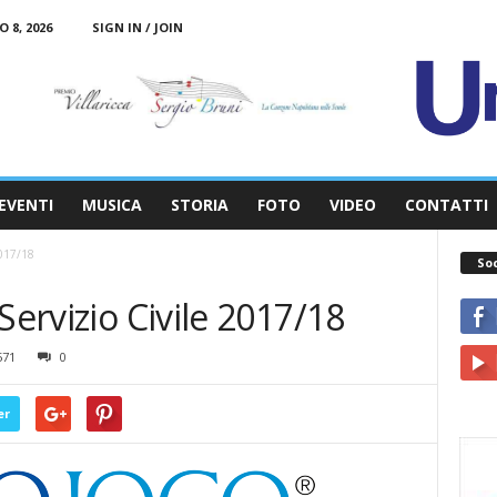
 8, 2026
SIGN IN / JOIN
EVENTI
MUSICA
STORIA
FOTO
VIDEO
CONTATTI
2017/18
So
Servizio Civile 2017/18
571
0
er