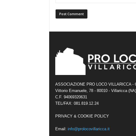
ASSOCIAZIONE PRO LOCO VILLARICCA - C
Vittorio Emanuele, 78 - 80010 - Villaricca (NA)
C.F. 94069320631
TEL/FAX: 081.819.12.24
PRIVACY & COOKIE POLICY
Email:
info@prolocovillaricca.it