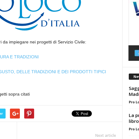
i da impiegare nei progetti di Servizio Civile:
URA E TRADIZIONI
USTO, DELLE TRADIZIONI E DEI PRODOTTI TIPICI
Ne
Sagg
Mad
tti sopra citati
Pro L
er
La pr
libr
Pro L
Next article