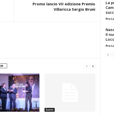
La p
Promo lancio VII edizione Premio
Camp
Villaricca Sergio Bruni
succ
Pro L
Nasc
Il n
Loco
Pro L
OR
Eventi