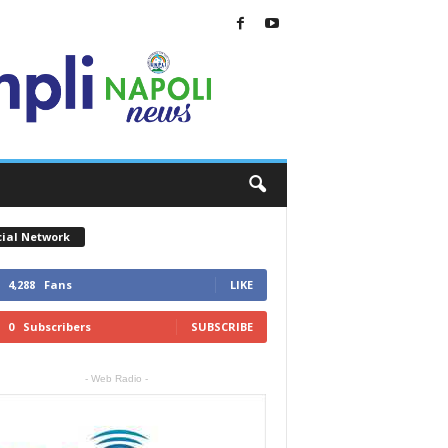
cial Network
4,288
Fans
LIKE
0
Subscribers
SUBSCRIBE
- Web Radio -