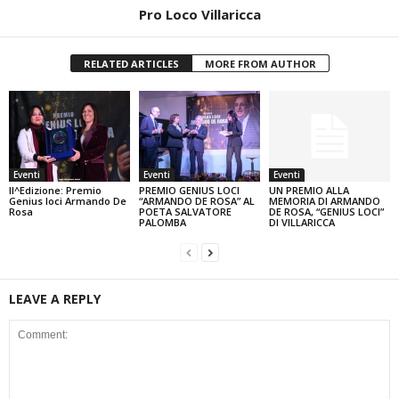
Pro Loco Villaricca
RELATED ARTICLES
MORE FROM AUTHOR
Eventi
Eventi
Eventi
II^Edizione: Premio
PREMIO GENIUS LOCI
UN PREMIO ALLA
Genius loci Armando De
“ARMANDO DE ROSA” AL
MEMORIA DI ARMANDO
Rosa
POETA SALVATORE
DE ROSA, “GENIUS LOCI”
PALOMBA
DI VILLARICCA
LEAVE A REPLY