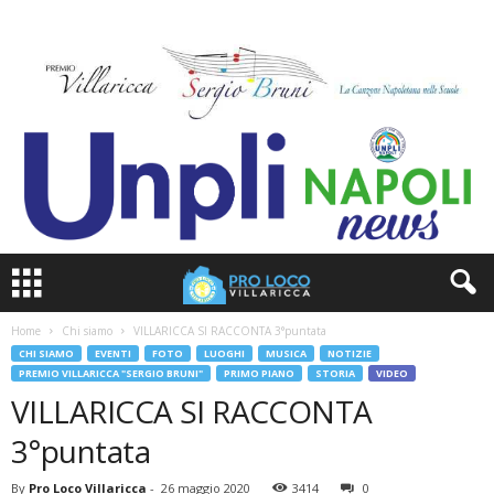
Home
Chi siamo
VILLARICCA SI RACCONTA 3°puntata
CHI SIAMO
EVENTI
FOTO
LUOGHI
MUSICA
NOTIZIE
PREMIO VILLARICCA "SERGIO BRUNI"
PRIMO PIANO
STORIA
VIDEO
VILLARICCA SI RACCONTA
3°puntata
By
Pro Loco Villaricca
-
26 maggio 2020
3414
0