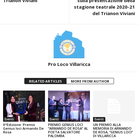
Trianon Viviani
sulla presentazione della
stagione teatrale 2020-21
del Trianon Viviani
Pro Loco Villaricca
RELATED ARTICLES
MORE FROM AUTHOR
Eventi
Eventi
Eventi
II^Edizione: Premio
PREMIO GENIUS LOCI
UN PREMIO ALLA
Genius loci Armando De
“ARMANDO DE ROSA” AL
MEMORIA DI ARMANDO
Rosa
POETA SALVATORE
DE ROSA, “GENIUS LOCI”
PALOMBA
DI VILLARICCA