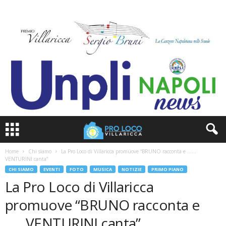
Home
Chi siamo
La Pro Loco di Villaricca promuove “BRUNO racconta e ……
VENTURINI canta”
CHI SIAMO
EVENTI
FOTO
MUSICA
NOTIZIE
PRIMO PIANO
La Pro Loco di Villaricca
promuove “BRUNO racconta e
……VENTURINI canta”