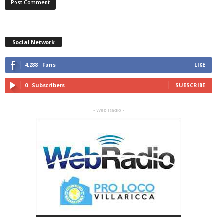
Social Network
4,288
Fans
LIKE
0
Subscribers
SUBSCRIBE
- Web Radio -