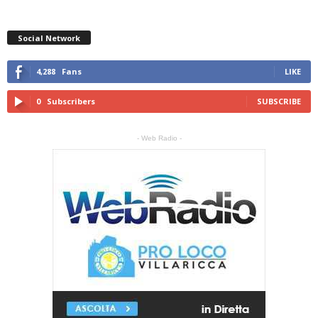
Social Network
4,288
Fans
LIKE
0
Subscribers
SUBSCRIBE
- Web Radio -