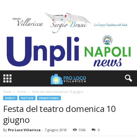
Home
Eventi
Festa del teatro domenica 10 giugno
EVENTI
NOTIZIE
PRIMO PIANO
Festa del teatro domenica 10
giugno
By
Pro Loco Villaricca
-
7 giugno 2018
1546
0