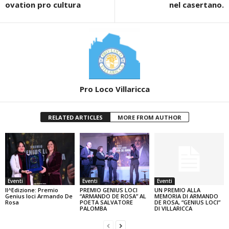
ovation pro cultura
nel casertano.
Pro Loco Villaricca
RELATED ARTICLES
MORE FROM AUTHOR
Eventi
Eventi
Eventi
II^Edizione: Premio
PREMIO GENIUS LOCI
UN PREMIO ALLA
Genius loci Armando De
“ARMANDO DE ROSA” AL
MEMORIA DI ARMANDO
Rosa
POETA SALVATORE
DE ROSA, “GENIUS LOCI”
PALOMBA
DI VILLARICCA