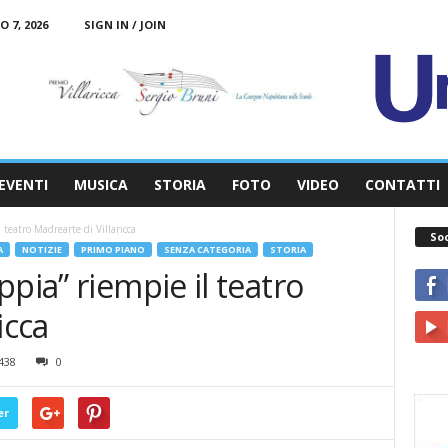
 7, 2026
SIGN IN / JOIN
EVENTI
MUSICA
STORIA
FOTO
VIDEO
CONTATTI
 teatro Madrearte di Villaricca
So
A
NOTIZIE
PRIMO PIANO
SENZA CATEGORIA
STORIA
pia” riempie il teatro
icca
438
0
er