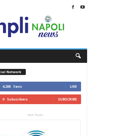
cial Network
4,288
Fans
LIKE
0
Subscribers
SUBSCRIBE
- Web Radio -