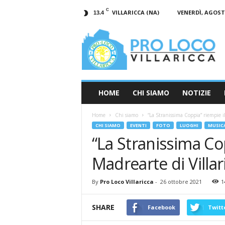
C
VILLARICCA (NA)
VENERDÌ, AGOSTO
13.4
Pro
Loco
Villaricca
–
Eventi
Villaricca
–
HOME
CHI SIAMO
NOTIZIE
Storia
Villaricca
Home
Chi siamo
“La Stranissima Coppia” riempie il
–
CHI SIAMO
EVENTI
FOTO
LUOGHI
MUSIC
Notizie
“La Stranissima Cop
Villaricca
Madrearte di Villar
By
Pro Loco Villaricca
-
26 ottobre 2021
1
SHARE
Facebook
Twitt