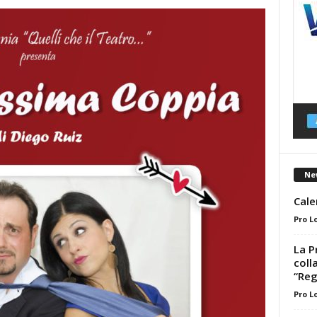
Ne
Cale
Pro L
La P
coll
“Reg
Pro L