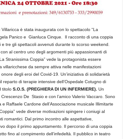
Villaricca è stata inaugurata con lo spettacolo “La
gela Panico e Gianluca Cinque. Il racconto di una coppia
ti e tre gli spettacoli avvenuti durante lo scorso weekend.
 con al centro uno degli argomenti più appassionanti di
“La Stranissima Coppia” vede la protagonista essere
a villaricchese da sempre attiva nelle manifestazioni
 onore degli eroi del Covid-19. Un’iniziativa di solidarietà
 il reparto di terapie intensive dell’Ospedale Cotugno di
 titolo
S.O.S. (PREGHIERA DI UN INFERMIERE).
Un
to Crescenzo De Stasio e con l’amico Valerio Vaccaro. Sono
a e Raffaele Cardone dell’Associazione musicale Illimitarte
 Coppia” vede diverse motivazioni spingere i coniugi al
 romantici. Dal primo incontro alle aspettative,
tivo dopo il primo appuntamento. Il percorso di una coppia
to fino al compimento dell’infedeltà. Il pubblico in teatro