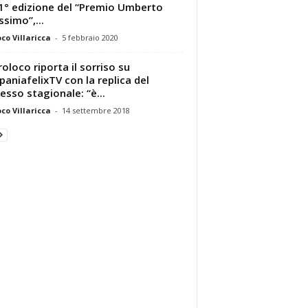
 1° edizione del “Premio Umberto
ssimo”,...
oco Villaricca
-
5 febbraio 2020
roloco riporta il sorriso su
aniafelixTV con la replica del
esso stagionale: “è...
oco Villaricca
-
14 settembre 2018