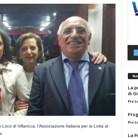
Ne
La p
di G
Pro L
Prog
Pro L
 Loco di Villaricca, l’Associazione Italiana per la Lotta al
e.
La P