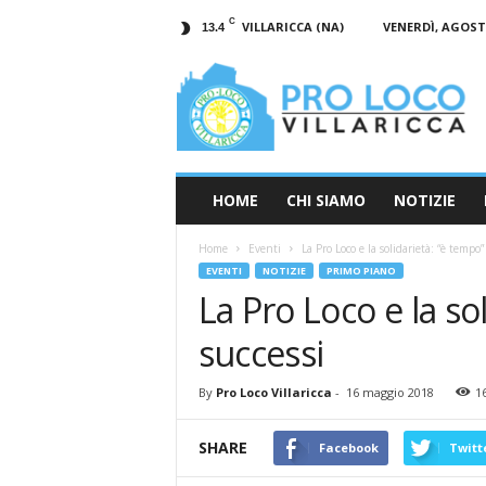
C
VILLARICCA (NA)
VENERDÌ, AGOSTO
13.4
Pro
Loco
Villaricca
–
Eventi
Villaricca
–
HOME
CHI SIAMO
NOTIZIE
Storia
Villaricca
Home
Eventi
La Pro Loco e la solidarietà: “è tempo”
–
EVENTI
NOTIZIE
PRIMO PIANO
Notizie
La Pro Loco e la so
Villaricca
successi
By
Pro Loco Villaricca
-
16 maggio 2018
1
SHARE
Facebook
Twitt