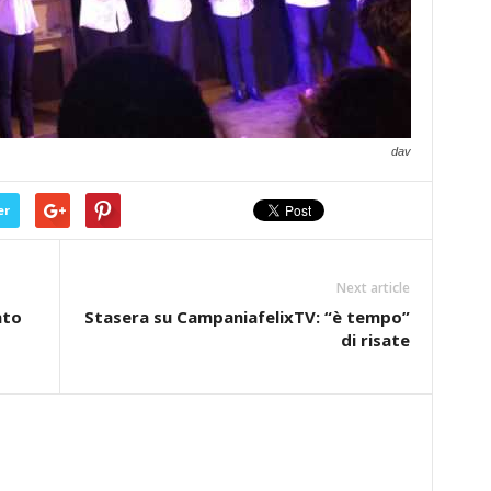
dav
er
Next article
nto
Stasera su CampaniafelixTV: “è tempo”
di risate