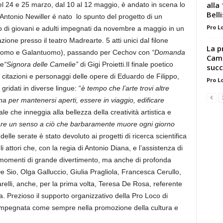
alla
el 24 e 25 marzo, dal 10 al 12 maggio, è andato in scena lo
Belli
 Antonio Newiller é nato lo spunto del progetto di un
Pro L
po di giovani e adulti impegnati da novembre a maggio in un
ione presso il teatro Madrearte. 5 atti unici dal filone
La p
 Uomo e Galantuomo), passando per Cechov con
“Domanda
Camp
te
“Signora delle Camelie”
di Gigi Proietti.Il finale poetico
succ
, citazioni e personaggi delle opere di Eduardo de Filippo,
Pro L
gridati in diverse lingue: “
è tempo che l’arte trovi altre
 per mantenersi aperti, essere in viaggio, edificare
le che inneggia alla bellezza della creatività artistica e
re un senso a ciò che barbaramente muore ogni giorno
 delle serate è stato devoluto ai progetti di ricerca scientifica
i attori che, con la regia di Antonio Diana, e l’assistenza di
 momenti di grande divertimento, ma anche di profonda
 Sio, Olga Galluccio, Giulia Pragliola, Francesca Cerullo,
elli, anche, per la prima volta, Teresa De Rosa, referente
Prezioso il supporto organizzativo della Pro Loco di
impegnata come sempre nella promozione della cultura e