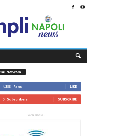
cial Network
4,288
Fans
LIKE
0
Subscribers
SUBSCRIBE
- Web Radio -