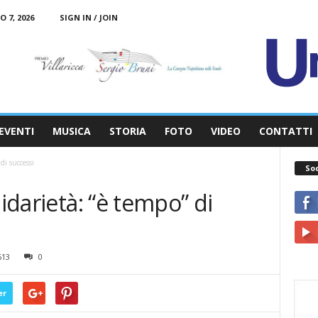
 7, 2026
SIGN IN / JOIN
EVENTI
MUSICA
STORIA
FOTO
VIDEO
CONTATTI
 di successi
So
lidarietà: “è tempo” di
613
0
er