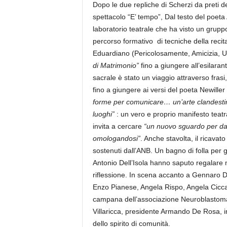
Dopo le due repliche di Scherzi da preti d
spettacolo “E’ tempo”, Dal testo del poeta
laboratorio teatrale che ha visto un grup
percorso formativo di tecniche della recitaz
Eduardiano (Pericolosamente, Amicizia,
di Matrimonio”
fino a giungere all’esilaran
sacrale è stato un viaggio attraverso frasi
fino a giungere ai versi del poeta Newiller 
forme per comunicare… un’arte clandestina
luoghi”
: un vero e proprio manifesto teatra
invita a cercare
“un nuovo sguardo per da
omologandosi”
. Anche stavolta, il ricavato
sostenuti dall’ANB. Un bagno di folla per gl
Antonio Dell’Isola hanno saputo regalare
riflessione. In scena accanto a Gennaro De
Enzo Pianese, Angela Rispo, Angela Ciccar
campana dell’associazione Neuroblastoma. 
Villaricca, presidente Armando De Rosa, 
dello spirito di comunità.