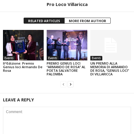
Pro Loco Villaricca
RELATED ARTICLES
MORE FROM AUTHOR
Eventi
Eventi
Eventi
II^Edizione: Premio
PREMIO GENIUS LOCI
UN PREMIO ALLA
Genius loci Armando De
“ARMANDO DE ROSA” AL
MEMORIA DI ARMANDO
Rosa
POETA SALVATORE
DE ROSA, “GENIUS LOCI”
PALOMBA
DI VILLARICCA
LEAVE A REPLY