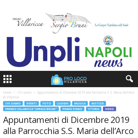
Home
Chi siamo
Appuntamenti di Dicembre 2019 alla Parrocchia S.S. Maria dell’Arco
di Villaricca
CHI SIAMO
EVENTI
FOTO
LUOGHI
MUSICA
NOTIZIE
PREMIO VILLARICCA "SERGIO BRUNI"
PRIMO PIANO
STORIA
VIDEO
Appuntamenti di Dicembre 2019
alla Parrocchia S.S. Maria dell’Arco