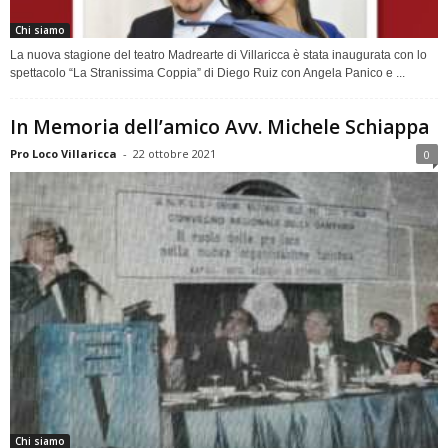
Chi siamo
La nuova stagione del teatro Madrearte di Villaricca è stata inaugurata con lo
spettacolo “La Stranissima Coppia” di Diego Ruiz con Angela Panico e ...
In Memoria dell’amico Avv. Michele Schiappa
Pro Loco Villaricca
-
22 ottobre 2021
0
Chi siamo