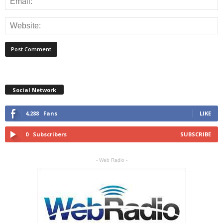
Social Network
4,288
Fans
LIKE
0
Subscribers
SUBSCRIBE
- Web Radio -