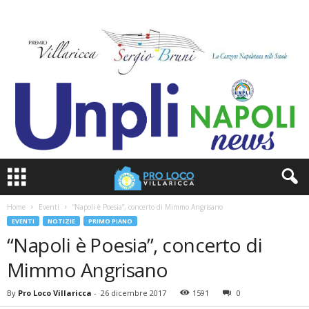
Home
Eventi
“Napoli è Poesia”, concerto di Mimmo Angrisano
EVENTI
NOTIZIE
PRIMO PIANO
“Napoli è Poesia”, concerto di
Mimmo Angrisano
By
Pro Loco Villaricca
-
26 dicembre 2017
1591
0